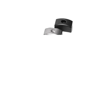
итных
Нижний слайдер для
защитных дуг
Стандартный
1 540
р.