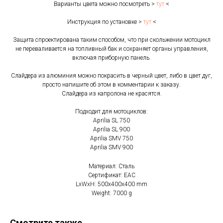
Варианты цвета можно посмотреть >
тут
<
Инструкция по установке >
тут
<
Защита спроектирована таким способом, что при скольжении мотоцикл
не переваливается на топливный бак и сохраняет органы управления,
включая приборную панель.
Слайдера из алюминия можно покрасить в черный цвет, либо в цвет дуг,
просто напишите об этом в комментарии к заказу.
Слайдера из капролона не красятся.
Подходит для мотоциклов:
Aprilia SL 750
Aprilia SL 900
Aprilia SМV 750
Aprilia SМV 900
Материал: Сталь
Сертификат: EAC
LxWxH: 500x400x400 mm
Weight: 7000 g
Смотрите также