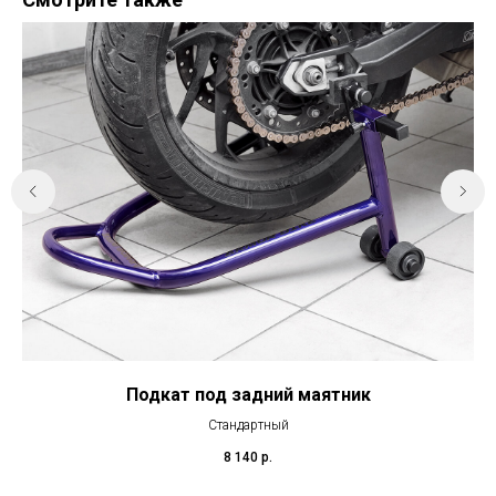
Подкат под задний маятник
К
Стандартный
8 140
р.