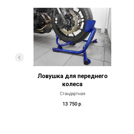
ля
Ловушка для переднего
света и
колеса
Стандартная
13 750
р.