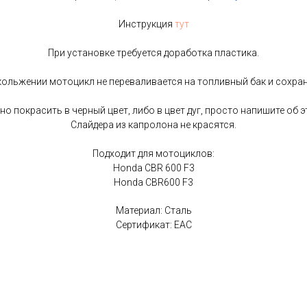
Инструкция
тут
При установке требуется доработка пластика.
ольжении мотоцикл не переваливается на топливный бак и сохра
 покрасить в черный цвет, либо в цвет дуг, просто напишите об э
Слайдера из капролона не красятся.
Подходит для мотоциклов:
Honda CBR 600 F3
Honda CBR600 F3
Материал: Сталь
Сертификат: EAC