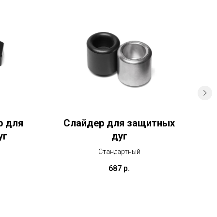
р для
Слайдер для защитных
С
уг
дуг
Стандартный
687
р.