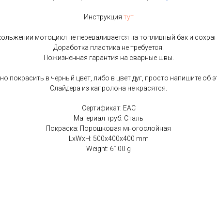
Инструкция
тут
ольжении мотоцикл не переваливается на топливный бак и сохра
Доработка пластика не требуется.
Пожизненная гарантия на сварные швы.
 покрасить в черный цвет, либо в цвет дуг, просто напишите об э
Слайдера из капролона не красятся.
Сертификат: EAC
Материал труб: Сталь
Покраска: Порошковая многослойная
LxWxH: 500x400x400 mm
Weight: 6100 g