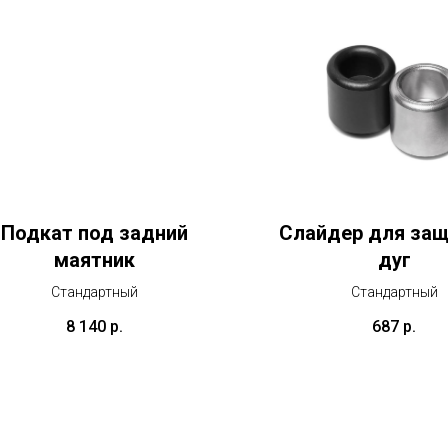
Подкат под задний
Слайдер для за
маятник
дуг
Стандартный
Стандартный
8 140
р.
687
р.