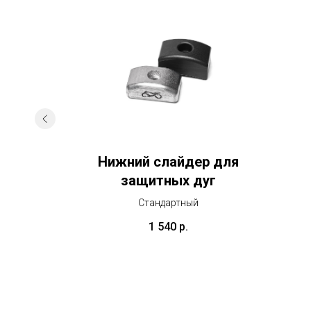
ля
Нижний слайдер для
света и
защитных дуг
Стандартный
1 540
р.