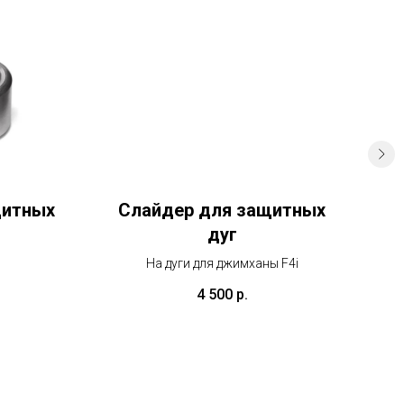
щитных
Слайдер для защитных
Л
дуг
На дуги для джимханы F4i
4 500
р.