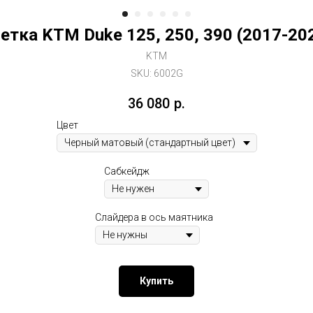
етка KTM Duke 125, 250, 390 (2017-20
KTM
SKU:
6002G
36 080
р.
Цвет
Сабкейдж
Слайдера в ось маятника
Купить