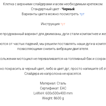
Клетка с верхними слайдерами и всем необходимым крепежом.
Стандартный цвет -
Черный
.
Варианты цвета можно посмотреть
тут
Инструкция
тут
е продуманный вариант для джимханы, дуги стали компактнее и же
тся от частых падений, мы решили поставлять наши дуги в компл
позволяющими снизить вибрации двигателя.
ольжении мотоцикл не переваливается на топливный бак и сохра
 покрасить в черный цвет, либо в цвет дуг, просто напишите об э
Слайдера из капролона не красятся.
Материал: Сталь
Сертификат: EAC
LxWxH: 600x500x400 mm
Weight: 8600 g