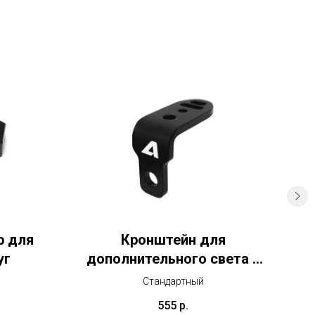
р для
Кронштейн для
С
уг
дополнительного света и
камеры
Стандартный
555
р.