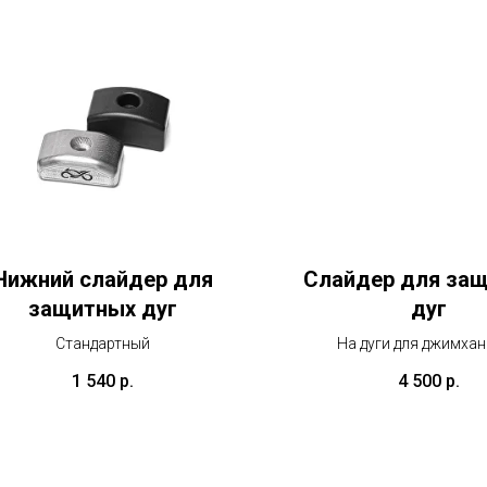
Нижний слайдер для
Слайдер для за
защитных дуг
дуг
Стандартный
На дуги для джимхан
1 540
р.
4 500
р.