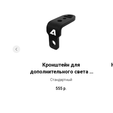
дний
Кронштейн для
дополнительного света и
камеры
Стандартный
555
р.