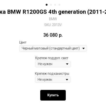
ка BMW R1200GS 4th generation (2011-
BMW
SKU:
2013V
36 080
р.
Цвет
Крепеж под доп. свет
Крепеж под канистры
Купить