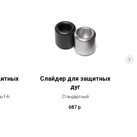
щитных
Слайдер для защитных
Л
дуг
ы F4i
Стандартный
687
р.