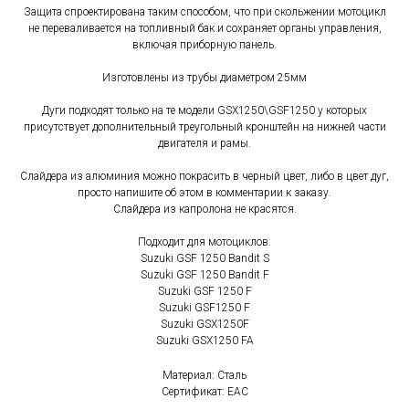
Защита спроектирована таким способом, что при скольжении мотоцикл
не переваливается на топливный бак и сохраняет органы управления,
включая приборную панель.
Изготовлены из трубы диаметром 25мм
Дуги подходят только на те модели GSX1250\GSF1250 у которых
присутствует дополнительный треугольный кронштейн на нижней части
двигателя и рамы.
Слайдера из алюминия можно покрасить в черный цвет, либо в цвет дуг,
просто напишите об этом в комментарии к заказу.
Слайдера из капролона не красятся.
Подходит для мотоциклов:
Suzuki GSF 1250 Bandit S
Suzuki GSF 1250 Bandit F
Suzuki GSF 1250 F
Suzuki GSF1250 F
Suzuki GSX1250F
Suzuki GSX1250 FA
Материал: Сталь
Сертификат: EAC