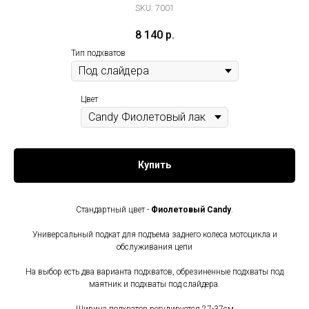
SKU:
7001
8 140
р.
Тип подхватов
Цвет
Купить
Стандартный цвет -
Фиолетовый Candy
.
Универсальный подкат для подъема заднего колеса мотоцикла и
обслуживания цепи
На выбор есть два варианта подхватов, обрезиненные подхваты под
маятник и подхваты под слайдера.
Ширина подхватов регулируется 27-37см